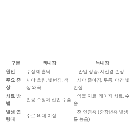
구분
백내장
녹내장
원인
수정체 혼탁
안압 상승, 시신경 손상
주요 증
시야 흐림, 빛번짐, 색
시야 좁아짐, 두통, 야간 빛
상
상 왜곡
번짐
치료 방
약물 치료, 레이저 치료, 수
인공 수정체 삽입 수술
법
술
발생 연
전 연령층 (중장년층 발생
주로 50대 이상
령대
률 높음)